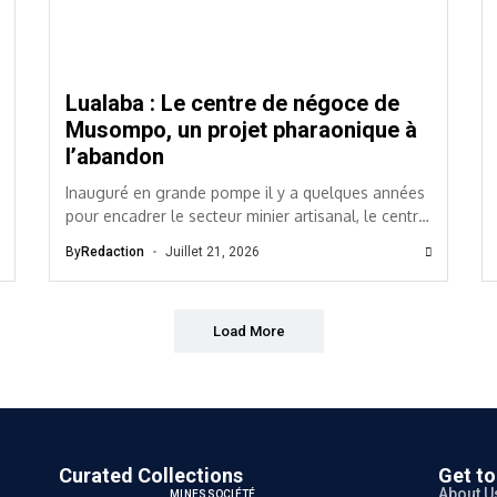
Lualaba : Le centre de négoce de
Musompo, un projet pharaonique à
l’abandon
Inauguré en grande pompe il y a quelques années
pour encadrer le secteur minier artisanal, le centre
de négoce, dans la province du...
By
Redaction
Juillet 21, 2026
Load More
Curated Collections
Get t
About U
MINES
SOCIÉTÉ