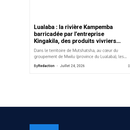
Lualaba : la rivière Kampemba
barricadée par l’entreprise
Kingakila, des produits vivriers
submergés, les victimes dénoncent
Dans le territoire de Mutshatsha, au cœur du
des compensations dérisoires
groupement de Mwilu (province du Lualaba), les
exploitants des potagers situés le long de la...
By
Redaction
Juillet 24, 2026