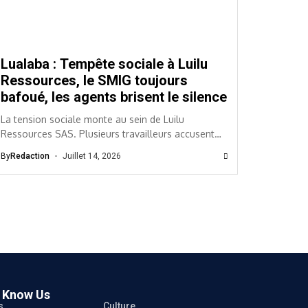
Lualaba : Tempête sociale à Luilu
Ressources, le SMIG toujours
bafoué, les agents brisent le silence
La tension sociale monte au sein de Luilu
Ressources SAS. Plusieurs travailleurs accusent
l’entreprise de ne pas appliquer le Salaire minimum
By
Redaction
Juillet 14, 2026
interprofessionnel garanti...
o Know Us
s
Culture