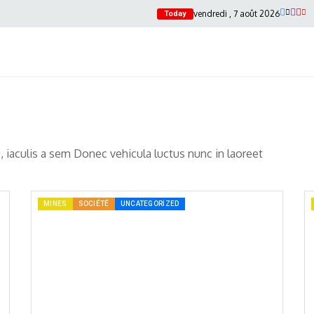
vendredi , 7 août 2026
Today
u, iaculis a sem Donec vehicula luctus nunc in laoreet
MINES
SOCIÉTÉ
UNCATEGORIZED