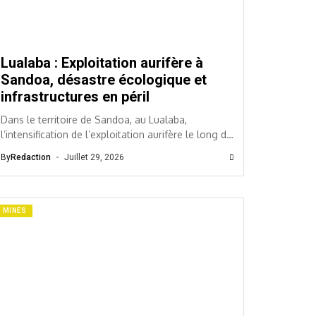
Lualaba : Exploitation aurifère à
Sandoa, désastre écologique et
infrastructures en péril
Dans le territoire de Sandoa, au Lualaba,
l’intensification de l’exploitation aurifère le long de
la rivière Lulua ravive la flamme des inquiétudes.
By
Redaction
Juillet 29, 2026
Alors...
MINES