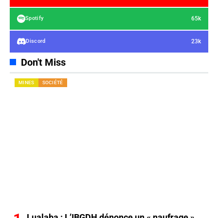
65k
Spotify
23k
Discord
Don't Miss
MINES
SOCIÉTÉ
Lualaba : L’IBGDH dénonce un « naufrage »