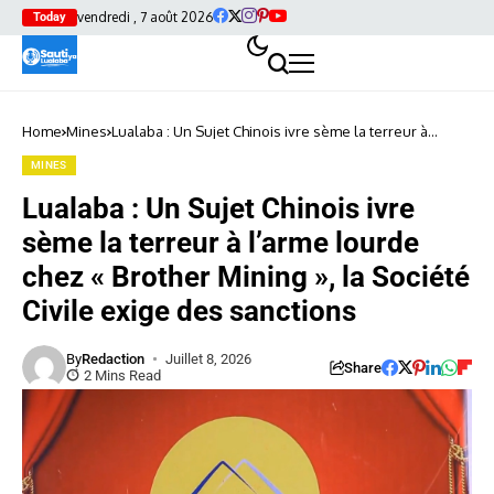
vendredi , 7 août 2026
Today
Home
Mines
Lualaba : Un Sujet Chinois ivre sème la terreur à
l’arme lourde chez « Brother Mining », la Société Civile
exige des sanctions
MINES
Lualaba : Un Sujet Chinois ivre
sème la terreur à l’arme lourde
chez « Brother Mining », la Société
Civile exige des sanctions
By
Redaction
Juillet 8, 2026
Share
2 Mins Read