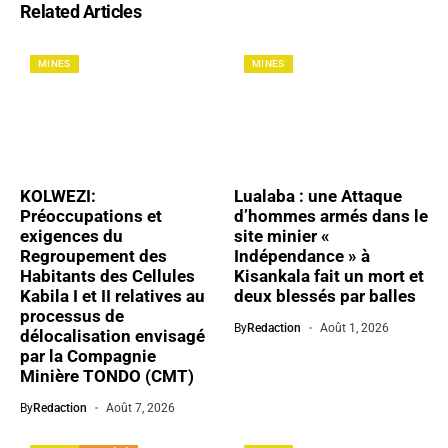
Related Articles
MINES
MINES
KOLWEZI:
Lualaba : une Attaque
Préoccupations et
d’hommes armés dans le
exigences du
site minier «
Regroupement des
Indépendance » à
Habitants des Cellules
Kisankala fait un mort et
Kabila I et II relatives au
deux blessés par balles
processus de
By
Redaction
Août 1, 2026
délocalisation envisagé
par la Compagnie
Minière TONDO (CMT)
By
Redaction
Août 7, 2026