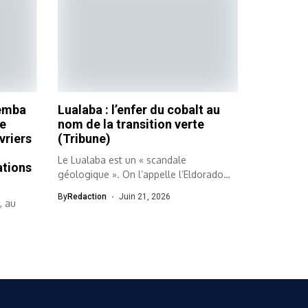
pemba
Lualaba : l’enfer du cobalt au
se
nom de la transition verte
vriers
(Tribune)
Le Lualaba est un « scandale
tions
géologique ». On l’appelle l’Eldorado
ou...
By
Redaction
Juin 21, 2026
, au