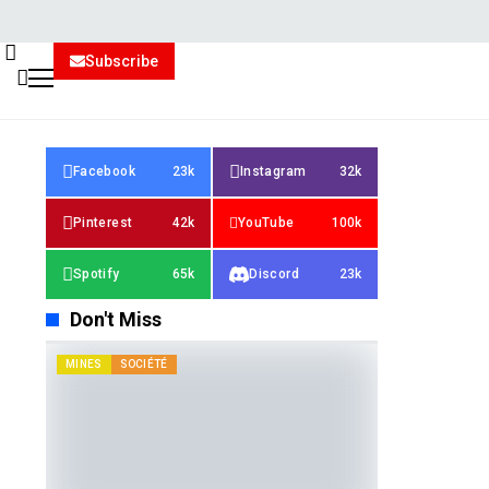
Subscribe
Facebook
23k
Instagram
32k
Pinterest
42k
YouTube
100k
Spotify
65k
Discord
23k
Don't Miss
MINES
SOCIÉTÉ