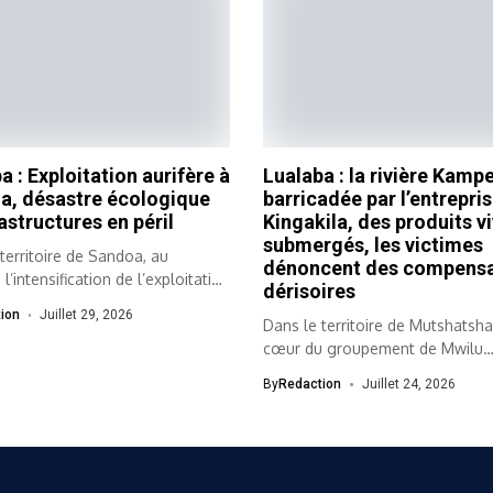
a : Exploitation aurifère à
Lualaba : la rivière Kam
a, désastre écologique
barricadée par l’entrepri
rastructures en péril
Kingakila, des produits vi
submergés, les victimes
territoire de Sandoa, au
dénoncent des compensa
 l’intensification de l’exploitation
dérisoires
le...
ion
Juillet 29, 2026
Dans le territoire de Mutshatsha
cœur du groupement de Mwilu
(province...
By
Redaction
Juillet 24, 2026