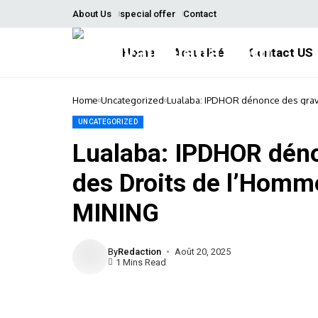
About Us
special offer
Contact
Home
Actualité
Contact US
Home
Uncategorized
Lualaba: IPDHOR dénonce des grav
UNCATEGORIZED
Lualaba: IPDHOR déno
des Droits de l’Homm
MINING
By
Redaction
Août 20, 2025
1 Mins Read