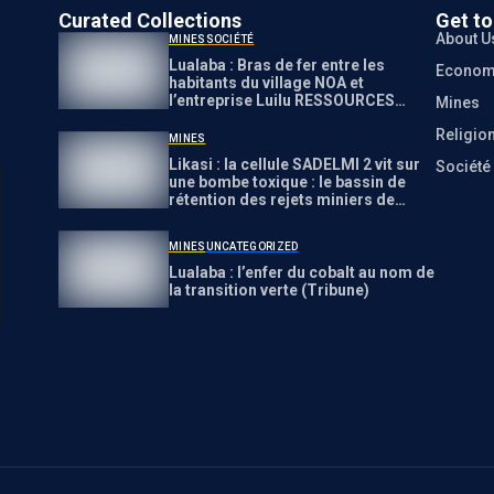
Curated Collections
Get t
About U
MINES
SOCIÉTÉ
Lualaba : Bras de fer entre les
Econom
habitants du village NOA et
l’entreprise Luilu RESSOURCES
Mines
autour d’une suspicion de pollution
Religio
MINES
Likasi : la cellule SADELMI 2 vit sur
Société
une bombe toxique : le bassin de
rétention des rejets miniers de
Divine Land Mining
MINES
UNCATEGORIZED
Lualaba : l’enfer du cobalt au nom de
la transition verte (Tribune)