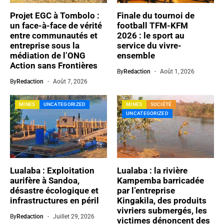
Projet EGC à Tombolo :
Finale du tournoi de
un face-à-face de vérité
football TFM-KFM
entre communautés et
2026 : le sport au
entreprise sous la
service du vivre-
médiation de l’ONG
ensemble
Action sans Frontières​
By
Redaction
Août 1, 2026
By
Redaction
Août 7, 2026
MINES
UNCATEGORIZED
MINES
SOCIÉTÉ
UNCATEGORIZED
Lualaba : Exploitation
Lualaba : la rivière
aurifère à Sandoa,
Kampemba barricadée
désastre écologique et
par l’entreprise
infrastructures en péril
Kingakila, des produits
vivriers submergés, les
By
Redaction
Juillet 29, 2026
victimes dénoncent des