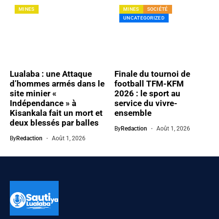
MINES
MINES
SOCIÉTÉ
UNCATEGORIZED
Lualaba : une Attaque
Finale du tournoi de
d’hommes armés dans le
football TFM-KFM
site minier «
2026 : le sport au
Indépendance » à
service du vivre-
Kisankala fait un mort et
ensemble
deux blessés par balles
By
Redaction
Août 1, 2026
By
Redaction
Août 1, 2026