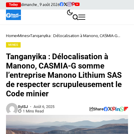
dimanche , 9 août 2026
Today
Home
Mines
Tanganyika : Délocalisation à Manono, CASMIA-G
somme l’entreprise Manono Lithium SAS de respecter
scrupuleusement le Code minier
MINES
Tanganyika : Délocalisation à
Manono, CASMIA-G somme
l’entreprise Manono Lithium SAS
de respecter scrupuleusement le
Code minier
By
ISJ
Août 6, 2025
Share
1 Mins Read