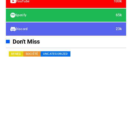
100k
YouTube
65k
Spotify
23k
Discord
Don't Miss
MINES
SOCIÉTÉ
UNCATEGORIZED