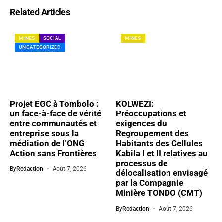
Related Articles
MINES
SOCIAL
MINES
UNCATEGORIZED
Projet EGC à Tombolo :
KOLWEZI:
un face-à-face de vérité
Préoccupations et
entre communautés et
exigences du
entreprise sous la
Regroupement des
médiation de l’ONG
Habitants des Cellules
Action sans Frontières​
Kabila I et II relatives au
processus de
By
Redaction
Août 7, 2026
délocalisation envisagé
par la Compagnie
Minière TONDO (CMT)
By
Redaction
Août 7, 2026