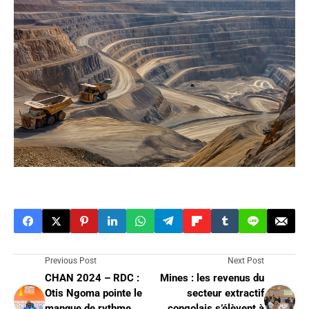
Previous Post
Next Post
CHAN 2024 – RDC :
Mines : les revenus du
Otis Ngoma pointe le
secteur extractif
manque de rythme
congolais s’élèvent à