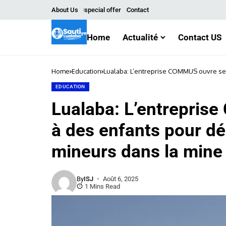
About Us
special offer
Contact
Home
Actualité
Contact US
Home
Education
Lualaba: L’entreprise COMMUS ouvre ses
mine
EDUCATION
Lualaba: L’entrepris
à des enfants pour dé
mineurs dans la mine
By
ISJ
Août 6, 2025
1 Mins Read