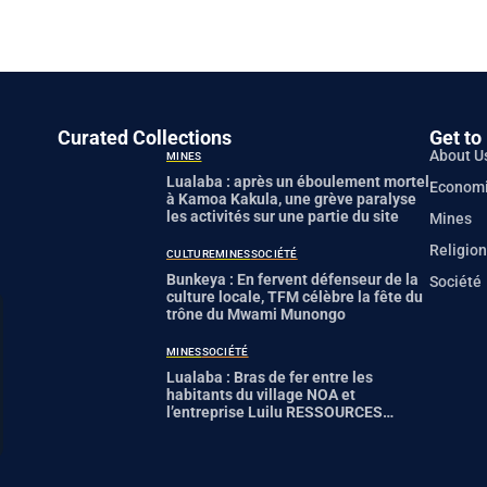
Curated Collections
Get to
About U
MINES
Lualaba : après un éboulement mortel
Econom
à Kamoa Kakula, une grève paralyse
les activités sur une partie du site
Mines
Religion
CULTURE
MINES
SOCIÉTÉ
Bunkeya : En fervent défenseur de la
Société
culture locale, TFM célèbre la fête du
trône du Mwami Munongo
MINES
SOCIÉTÉ
Lualaba : Bras de fer entre les
habitants du village NOA et
l’entreprise Luilu RESSOURCES
autour d’une suspicion de pollution