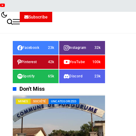
Subscribe
Facebook
23k
Instagram
32k
Pinterest
42k
YouTube
100k
Spotify
65k
Discord
23k
Don't Miss
MINES
SOCIÉTÉ
UNCATEGORIZED